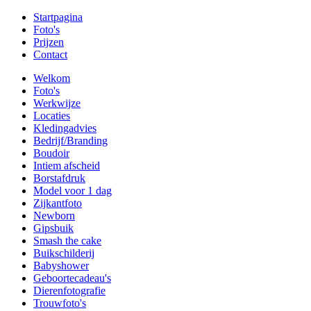
Startpagina
Foto's
Prijzen
Contact
Welkom
Foto's
Werkwijze
Locaties
Kledingadvies
Bedrijf/Branding
Boudoir
Intiem afscheid
Borstafdruk
Model voor 1 dag
Zijkantfoto
Newborn
Gipsbuik
Smash the cake
Buikschilderij
Babyshower
Geboortecadeau's
Dierenfotografie
Trouwfoto's