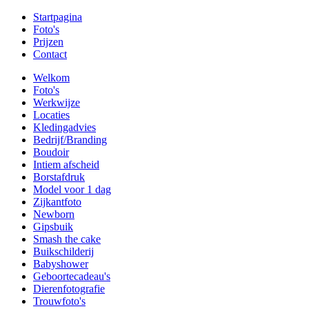
Startpagina
Foto's
Prijzen
Contact
Welkom
Foto's
Werkwijze
Locaties
Kledingadvies
Bedrijf/Branding
Boudoir
Intiem afscheid
Borstafdruk
Model voor 1 dag
Zijkantfoto
Newborn
Gipsbuik
Smash the cake
Buikschilderij
Babyshower
Geboortecadeau's
Dierenfotografie
Trouwfoto's