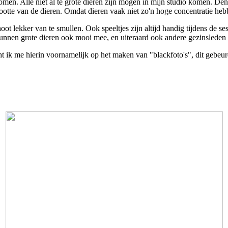
omen. Alle niet al te grote dieren zijn mogen in mijn studio komen. Den
otte van de dieren. Omdat dieren vaak niet zo'n hoge concentratie hebb
oot lekker van te smullen. Ook speeltjes zijn altijd handig tijdens de 
kunnen grote dieren ook mooi mee, en uiteraard ook andere gezinsleden
cht ik me hierin voornamelijk op het maken van "blackfoto's", dit gebeurd