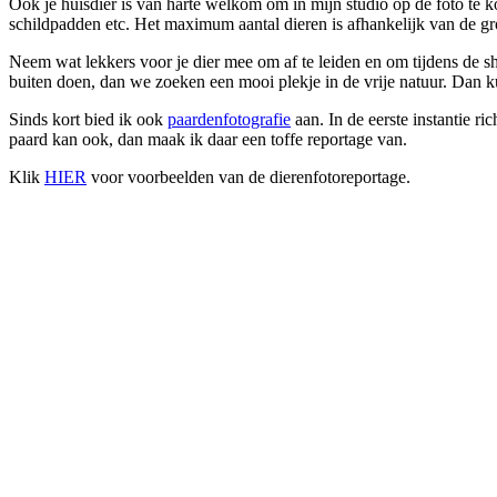
Ook je huisdier is van harte welkom om in mijn studio op de foto te k
schildpadden etc. Het maximum aantal dieren is afhankelijk van de gro
Neem wat lekkers voor je dier mee om af te leiden en om tijdens de sh
buiten doen, dan we zoeken een mooi plekje in de vrije natuur. Dan 
Sinds kort bied ik ook
paardenfotografie
aan. In de eerste instantie ri
paard kan ook, dan maak ik daar een toffe reportage van.
Klik
HIER
voor voorbeelden van de dierenfotoreportage.