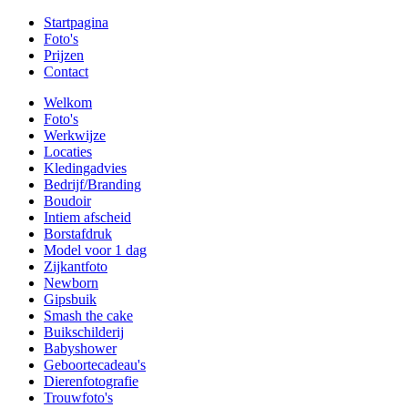
Startpagina
Foto's
Prijzen
Contact
Welkom
Foto's
Werkwijze
Locaties
Kledingadvies
Bedrijf/Branding
Boudoir
Intiem afscheid
Borstafdruk
Model voor 1 dag
Zijkantfoto
Newborn
Gipsbuik
Smash the cake
Buikschilderij
Babyshower
Geboortecadeau's
Dierenfotografie
Trouwfoto's