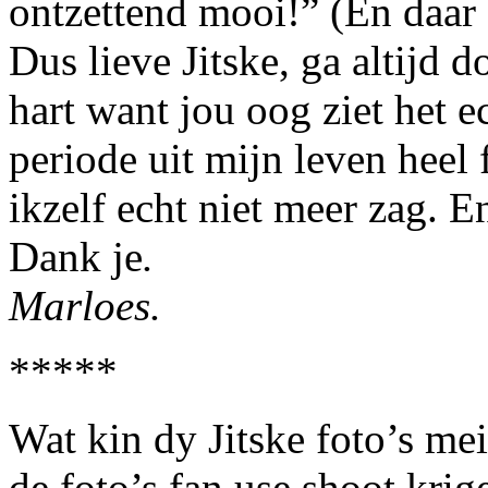
ontzettend mooi!” (En daar s
Dus lieve Jitske, ga altijd 
hart want jou oog ziet het e
periode uit mijn leven heel 
ikzelf echt niet meer zag. E
Dank je
.
Marloes.
*****
Wat kin dy Jitske foto’s mei
de foto’s fan use shoot krig