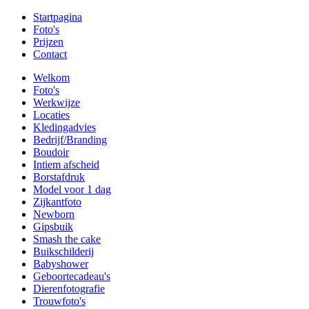
Startpagina
Foto's
Prijzen
Contact
Welkom
Foto's
Werkwijze
Locaties
Kledingadvies
Bedrijf/Branding
Boudoir
Intiem afscheid
Borstafdruk
Model voor 1 dag
Zijkantfoto
Newborn
Gipsbuik
Smash the cake
Buikschilderij
Babyshower
Geboortecadeau's
Dierenfotografie
Trouwfoto's