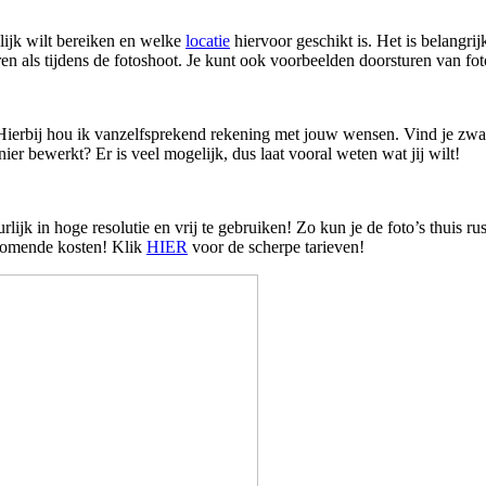
lijk wilt bereiken en welke
locatie
hiervoor geschikt is. Het is belangr
ren als tijdens de fotoshoot. Je kunt ook voorbeelden doorsturen van fot
ierbij hou ik vanzelfsprekend rekening met jouw wensen. Vind je zwart-w
er bewerkt? Er is veel mogelijk, dus laat vooral weten wat jij wilt!
rlijk in hoge resolutie en vrij te gebruiken! Zo kun je de foto’s thuis 
jkomende kosten! Klik
HIER
voor de scherpe tarieven!