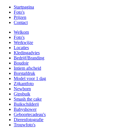
Startpagina
Foto's
Prijzen
Contact
Welkom
Foto's
Werkwijze
Locaties
Kledingadvies
Bedrijf/Branding
Boudoir
Intiem afscheid
Borstafdruk
Model voor 1 dag
Zijkantfoto
Newborn
Gipsbuik
Smash the cake
Buikschilderij
Babyshower
Geboortecadeau's
Dierenfotografie
Trouwfoto's