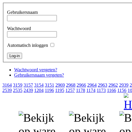
Gebruikersnaam
Wachtwoord
Automatisch inloggen
Wachtwoord vergeten?
Gebruikersnaam vergeten?
3164
3159
3157
3154
3151
2969
2968
2966
2964
2963
2962
2939
2
2539
2535
2439
1204
1196
1195
1257
1178
1174
1173
1166
1156
1