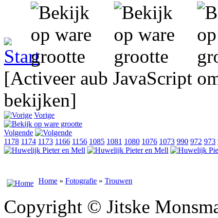
[Activeer aub JavaScript o
bekijken]
Vorige
Volgende
1178
1174
1173
1166
1156
1085
1081
1080
1076
1073
990
972
973
Home
»
Fotografie
»
Trouwen
Copyright © Jitske Monsma