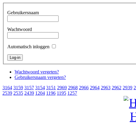
Gebruikersnaam
Wachtwoord
Automatisch inloggen
Wachtwoord vergeten?
Gebruikersnaam vergeten?
3164
3159
3157
3154
3151
2969
2968
2966
2964
2963
2962
2939
2
2539
2535
2439
1204
1196
1195
1257