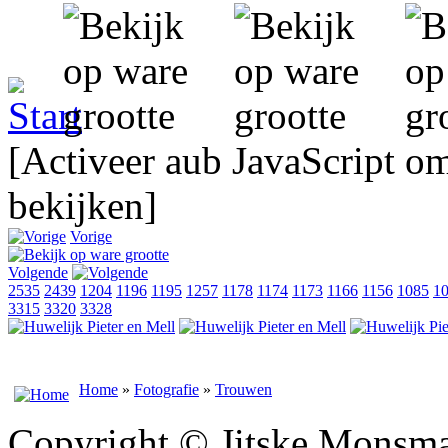
[Activeer aub JavaScript o
bekijken]
Vorige
Volgende
2535
2439
1204
1196
1195
1257
1178
1174
1173
1166
1156
1085
1
3315
3320
3328
Home
»
Fotografie
»
Trouwen
Copyright © Jitske Monsma