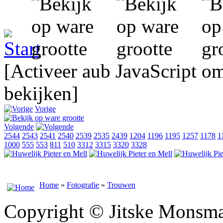
[Activeer aub JavaScript o
bekijken]
Vorige
Volgende
2544
2543
2541
2540
2539
2535
2439
1204
1196
1195
1257
1178
1
1000
555
553
811
510
3312
3315
3320
3328
Home
»
Fotografie
»
Trouwen
Copyright © Jitske Monsma