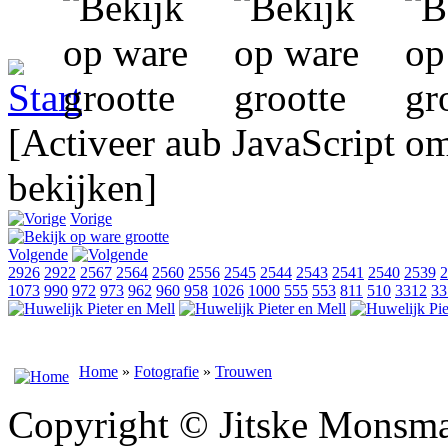
[Activeer aub JavaScript o
bekijken]
Vorige
Volgende
2926
2922
2567
2564
2560
2556
2545
2544
2543
2541
2540
2539
2
1073
990
972
973
962
960
958
1026
1000
555
553
811
510
3312
33
Home
»
Fotografie
»
Trouwen
Copyright © Jitske Monsma