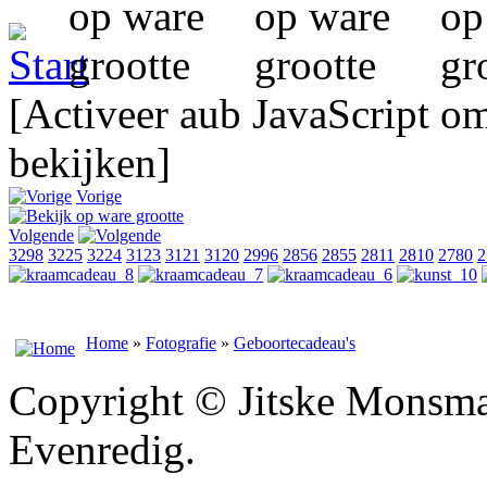
[Activeer aub JavaScript o
bekijken]
Vorige
Volgende
3298
3225
3224
3123
3121
3120
2996
2856
2855
2811
2810
2780
2
Home
»
Fotografie
»
Geboortecadeau's
Copyright © Jitske Monsma
Evenredig.