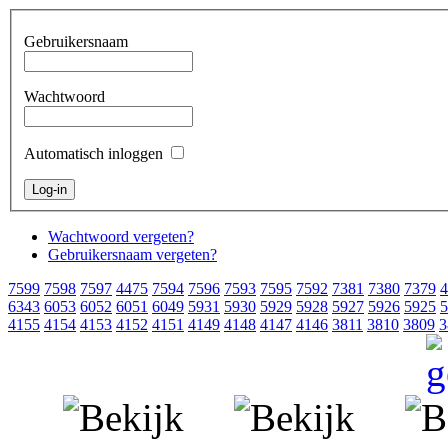
Gebruikersnaam
Wachtwoord
Automatisch inloggen
Wachtwoord vergeten?
Gebruikersnaam vergeten?
7599
7598
7597
4475
7594
7596
7593
7595
7592
7381
7380
7379
4
6343
6053
6052
6051
6049
5931
5930
5929
5928
5927
5926
5925
5
4155
4154
4153
4152
4151
4149
4148
4147
4146
3811
3810
3809
3