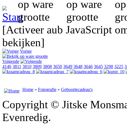
[Activeer aub JavaScript o
bekijken]
Vorige
Volgende
4146
3811
3810
3809
3808
3650
3649
3648
3646
3645
3298
3225
3
Home
»
Fotografie
»
Geboortecadeau's
Copyright © Jitske Monsma
Evenredig.