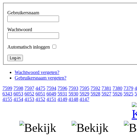
Gebruikersnaam
Wachtwoord
Automatisch inloggen
Wachtwoord vergeten?
Gebruikersnaam vergeten?
7599
7598
7597
4475
7594
7596
7593
7595
7592
7381
7380
7379
4
6343
6053
6052
6051
6049
5931
5930
5929
5928
5927
5926
5925
5
4155
4154
4153
4152
4151
4149
4148
4147