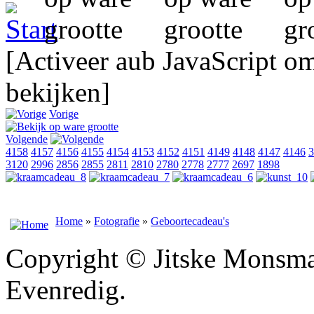
[Activeer aub JavaScript o
bekijken]
Vorige
Volgende
4158
4157
4156
4155
4154
4153
4152
4151
4149
4148
4147
4146
3
3120
2996
2856
2855
2811
2810
2780
2778
2777
2697
1898
Home
»
Fotografie
»
Geboortecadeau's
Copyright © Jitske Monsma
Evenredig.