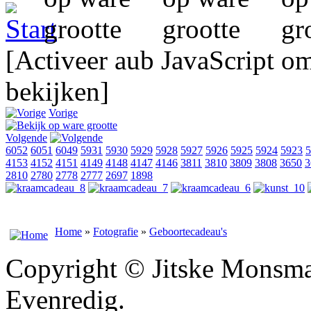
[Activeer aub JavaScript o
bekijken]
Vorige
Volgende
6052
6051
6049
5931
5930
5929
5928
5927
5926
5925
5924
5923
5
4153
4152
4151
4149
4148
4147
4146
3811
3810
3809
3808
3650
3
2810
2780
2778
2777
2697
1898
Home
»
Fotografie
»
Geboortecadeau's
Copyright © Jitske Monsma
Evenredig.