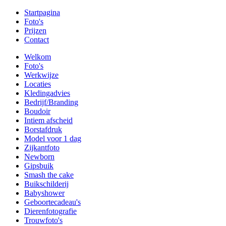
Startpagina
Foto's
Prijzen
Contact
Welkom
Foto's
Werkwijze
Locaties
Kledingadvies
Bedrijf/Branding
Boudoir
Intiem afscheid
Borstafdruk
Model voor 1 dag
Zijkantfoto
Newborn
Gipsbuik
Smash the cake
Buikschilderij
Babyshower
Geboortecadeau's
Dierenfotografie
Trouwfoto's