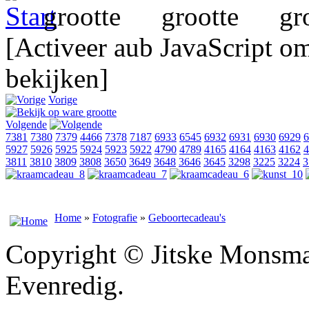
[Activeer aub JavaScript o
bekijken]
Vorige
Volgende
7381
7380
7379
4466
7378
7187
6933
6545
6932
6931
6930
6929
6
5927
5926
5925
5924
5923
5922
4790
4789
4165
4164
4163
4162
4
3811
3810
3809
3808
3650
3649
3648
3646
3645
3298
3225
3224
3
Home
»
Fotografie
»
Geboortecadeau's
Copyright © Jitske Monsma
Evenredig.