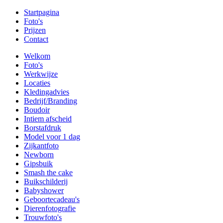
Startpagina
Foto's
Prijzen
Contact
Welkom
Foto's
Werkwijze
Locaties
Kledingadvies
Bedrijf/Branding
Boudoir
Intiem afscheid
Borstafdruk
Model voor 1 dag
Zijkantfoto
Newborn
Gipsbuik
Smash the cake
Buikschilderij
Babyshower
Geboortecadeau's
Dierenfotografie
Trouwfoto's