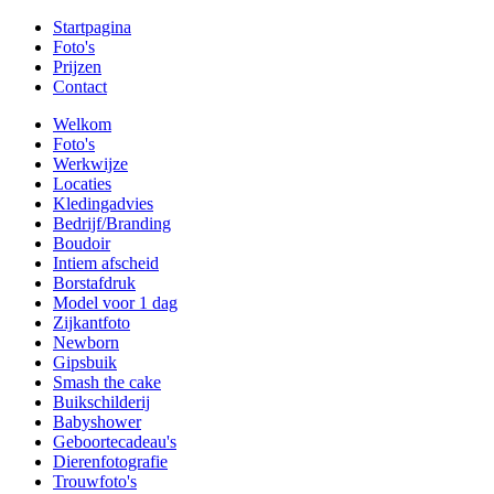
Startpagina
Foto's
Prijzen
Contact
Welkom
Foto's
Werkwijze
Locaties
Kledingadvies
Bedrijf/Branding
Boudoir
Intiem afscheid
Borstafdruk
Model voor 1 dag
Zijkantfoto
Newborn
Gipsbuik
Smash the cake
Buikschilderij
Babyshower
Geboortecadeau's
Dierenfotografie
Trouwfoto's